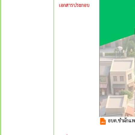
เอกสารประกอบ
อบต.ชำผักแพว ย